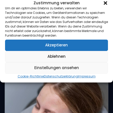
Zustimmung verwalten
Sehr kurze Anwendungsdauer pro Bereich,
Um dir ein optimales Erlebnis zu bieten, verwenden wir
3
individuell angepasst und unter Aufsicht –
Technologien wie Cookies, um Geräteinformationen zu speichern
besonders geeignet bei lokalen Beschwerden und
und/oder darauf zuzugreifen. Wenn du diesen Technologien
zustimmst, können wir Daten wie das Surfverhalten oder eindeutige
Überlastungen.
IDs auf dieser Website verarbeiten. Wenn du deine Zustimmung
nicht erteilst oder zurückziehst, können bestimmte Merkmale und
Funktionen beeinträchtigt werden.
Akzeptieren
Ablehnen
Einstellungen ansehen
Cookie-Richtlinie
Datenschutzerklärung
Impressum